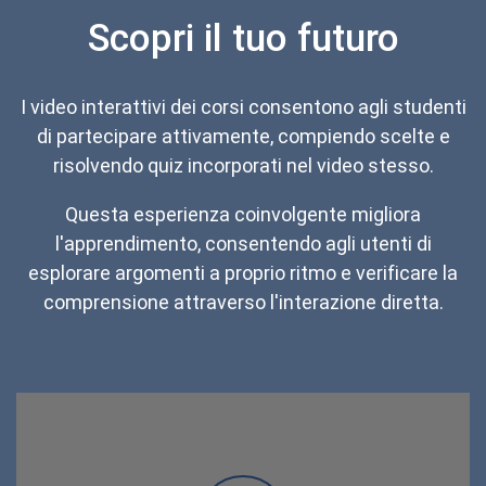
N
Scopri il tuo futuro
T
O
I
S
T
I video interattivi dei corsi consentono agli studenti
R
di partecipare attivamente, compiendo scelte e
U
T
risolvendo quiz incorporati nel video stesso.
T
O
Questa esperienza coinvolgente migliora
R
I
l'apprendimento, consentendo agli utenti di
G
esplorare argomenti a proprio ritmo e verificare la
Y
M
comprensione attraverso l'interazione diretta.
B
O
X
E
C
R
C
A
M